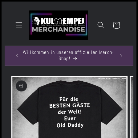
Direkt
zum
Inhalt
Warenkorb
Willkommen in unseren offiziellen Merch-
Shop!
Zu
Produktinformationen
springen