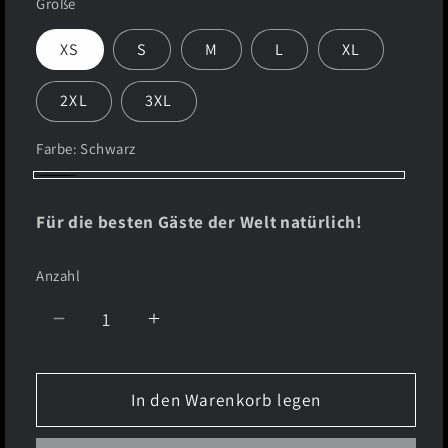
Größe
XS
S
M
L
XL
2XL
3XL
Farbe:
Schwarz
Schwarz
Für die besten Gäste der Welt natürlich!
Anzahl
Verringere
Erhöhe
die
die
Menge
Menge
In den Warenkorb legen
für
für
Old
Old