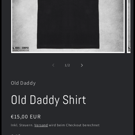
Medien
Medi
1
2
in
in
von
1
/
2
Modal
Moda
öffnen
öffn
Old Daddy
Old Daddy Shirt
Normaler
€15,00 EUR
Preis
Inkl. Steuern.
Versand
wird beim Checkout berechnet