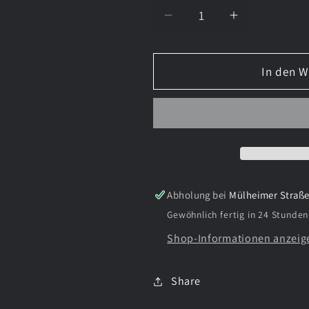
Verringere
Erhöhe
die
die
Menge
Menge
In den 
für
für
Kulttempel
Kulttempel
Handy
Handy
runter
runter
Shirt
Shirt
Abholung bei
Mülheimer Straße
Gewöhnlich fertig in 24 Stunden
Shop-Informationen anzeig
Share