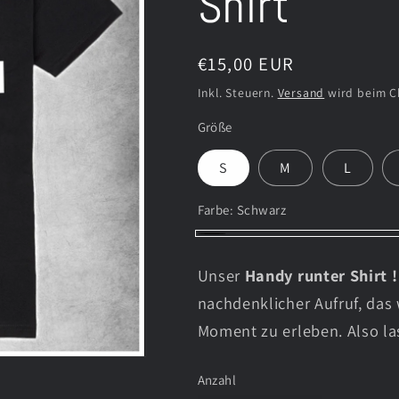
Shirt
Normaler
€15,00 EUR
Preis
Inkl. Steuern.
Versand
wird beim C
Größe
S
M
L
Farbe:
Schwarz
Schwarz
Unser
Handy runter Shirt !
nachdenklicher Aufruf, das
Moment zu erleben. Also la
Anzahl